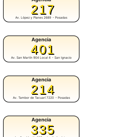
217
Av. López y Planes 2689
- Posadas
Agencia
401
Av. San Martín 904 Local 4
- San Ignacio
Agencia
214
Av. Tambor de Tacuarí 7220
- Posadas
Agencia
335