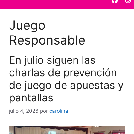
Juego
Responsable
En julio siguen las
charlas de prevención
de juego de apuestas y
pantallas
julio 4, 2026
por
carolina