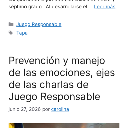
séptimo grado. “Al desarrollarse el …
Leer más
Juego Responsable
Tapa
Prevención y manejo
de las emociones, ejes
de las charlas de
Juego Responsable
junio 27, 2026
por
carolina