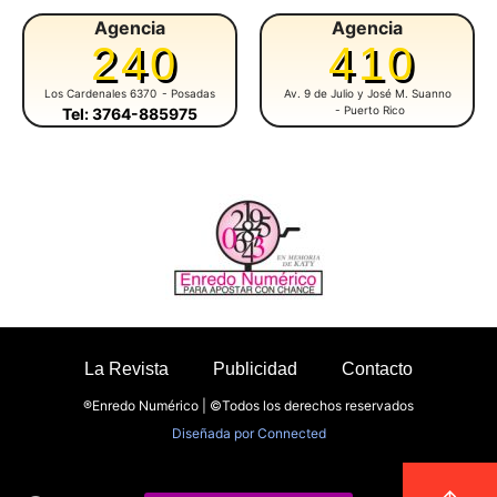
Agencia
Agencia
240
410
Los Cardenales 6370
- Posadas
Av. 9 de Julio y José M. Suanno
- Puerto Rico
Tel: 3764-885975
La Revista
Publicidad
Contacto
®Enredo Numérico | ©Todos los derechos reservados
Diseñada por
Connected