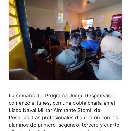
La semana del Programa Juego Responsable
comenzó el lunes, con una doble charla en el
Liceo Naval Militar Almirante Storni, de
Posadas. Las profesionales dialogaron con los
alumnos de primero, segundo, tercero y cuarto