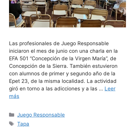
Las profesionales de Juego Responsable
iniciaron el mes de junio con una charla en la
EFA 501 “Concepción de la Virgen María”, de
Concepción de la Sierra. También estuvieron
con alumnos de primer y segundo año de la
Epet 23, de la misma localidad. La actividad
giró en torno a las adicciones y a las …
Leer
más
Juego Responsable
Tapa