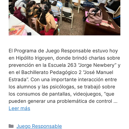
El Programa de Juego Responsable estuvo hoy
en Hipólito Irigoyen, donde brindó charlas sobre
prevención en la Escuela 263 “Jorge Newbery” y
en el Bachillerato Pedagógico 2 “José Manuel
Estrada”. Con una importante interacción entre
los alumnos y las psicólogas, se trabajó sobre
los consumos de pantallas, videojuegos, “que
pueden generar una problemática de control …
Leer más
Juego Responsable