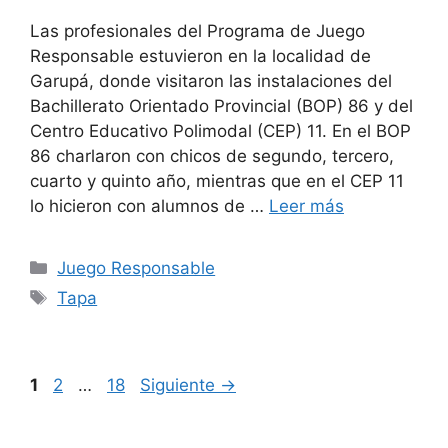
Las profesionales del Programa de Juego
Responsable estuvieron en la localidad de
Garupá, donde visitaron las instalaciones del
Bachillerato Orientado Provincial (BOP) 86 y del
Centro Educativo Polimodal (CEP) 11. En el BOP
86 charlaron con chicos de segundo, tercero,
cuarto y quinto año, mientras que en el CEP 11
lo hicieron con alumnos de …
Leer más
Juego Responsable
Tapa
1
2
…
18
Siguiente
→