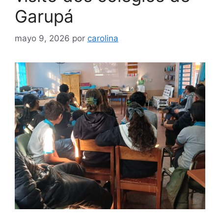
Garupá
mayo 9, 2026
por
carolina