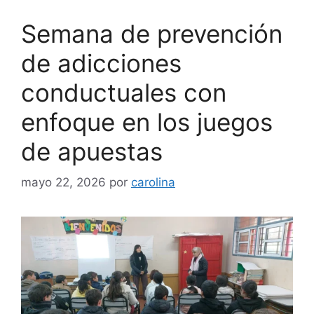
Semana de prevención
de adicciones
conductuales con
enfoque en los juegos
de apuestas
mayo 22, 2026
por
carolina