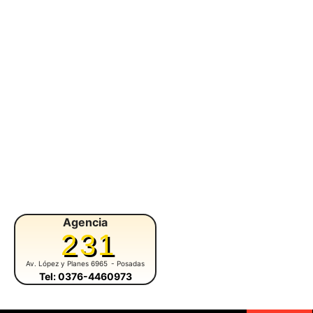
Agencia
Agencia
231
392
Av. López y Planes 6965
- Posadas
Av. San Martín 2355
- Puerto Rico
Tel: 0376-4460973
Tel: 3743-459419