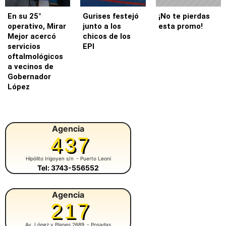
En su 25°
Gurises festejó
¡No te pierdas
operativo, Mirar
junto a los
esta promo!
Mejor acercó
chicos de los
servicios
EPI
oftalmológicos
a vecinos de
Gobernador
López
Agencia
437
Hipólito Irigoyen s/n
- Puerto Leoni
Tel: 3743-556552
Agencia
217
Av. López y Planes 2689
- Posadas