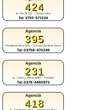
424
Av. Del Té 122
- Campo Viera
Tel: 3755-571234
Agencia
395
Presidente Roca 545
- Concepción de la Sierra
Tel: 03758-470249
Agencia
231
Av. López y Planes 6965
- Posadas
Tel: 0376-4460973
Agencia
418
Av. San Martín 1836
- Gobernador Roca