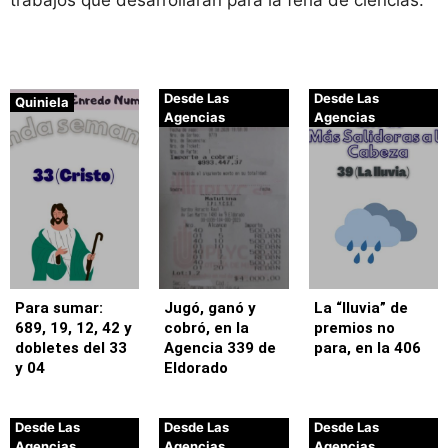
trabajos que desarrollarán para la feria de ciencias.
Desde Las
Desde Las
Quiniela
Agencias
Agencias
Para sumar:
Jugó, ganó y
La “lluvia” de
689, 19, 12, 42 y
cobró, en la
premios no
dobletes del 33
Agencia 339 de
para, en la 406
y 04
Eldorado
Desde Las
Desde Las
Desde Las
Agencias
Agencias
Agencias