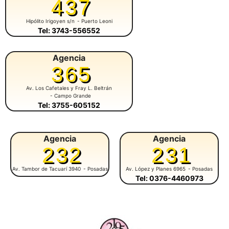
437
Hipólito Irigoyen s/n
- Puerto Leoni
Tel: 3743-556552
Agencia
365
Av. Los Cafetales y Fray L. Beltrán
- Campo Grande
Tel: 3755-605152
Agencia
Agencia
232
231
Av. Tambor de Tacuarí 3940
- Posadas
Av. López y Planes 6965
- Posadas
Tel: 0376-4460973