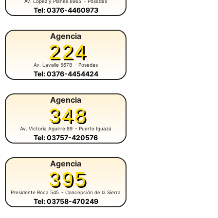
Av. López y Planes 6965
- Posadas
Tel: 0376-4460973
Agencia
224
Av. Lavalle 5678
- Posadas
Tel: 0376-4454424
Agencia
348
Av. Victoria Aguirre 89
- Puerto Iguazú
Tel: 03757-420576
Agencia
395
Presidente Roca 545
- Concepción de la Sierra
Tel: 03758-470249