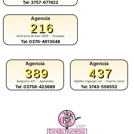
Tel: 3757-677422
Agencia
216
Almirante Brown 2905
- Posadas
Tel: 0376-4913548
Agencia
Agencia
389
437
Belgrano 421
- Apóstoles
Hipólito Irigoyen s/n
- Puerto Leoni
Tel: 03758-423689
Tel: 3743-556552