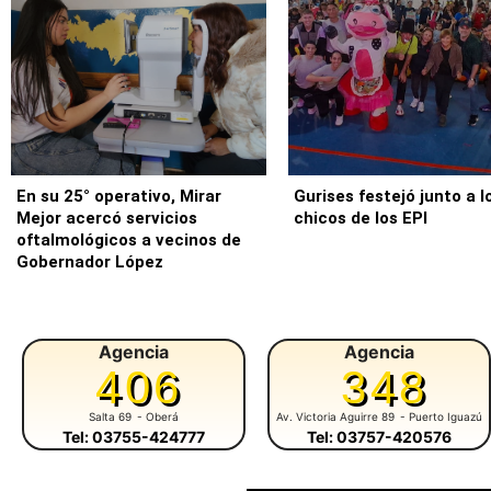
En su 25° operativo, Mirar
Gurises festejó junto a l
Mejor acercó servicios
chicos de los EPI
oftalmológicos a vecinos de
Gobernador López
Agencia
Agencia
406
348
Salta 69
- Oberá
Av. Victoria Aguirre 89
- Puerto Iguazú
Tel: 03755-424777
Tel: 03757-420576