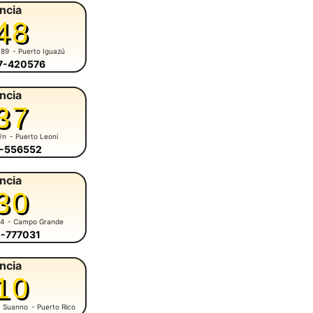
ncia
48
 89
- Puerto Iguazú
57-420576
ncia
37
s/n
- Puerto Leoni
3-556552
ncia
30
84
- Campo Grande
5-777031
ncia
10
M. Suanno
- Puerto Rico