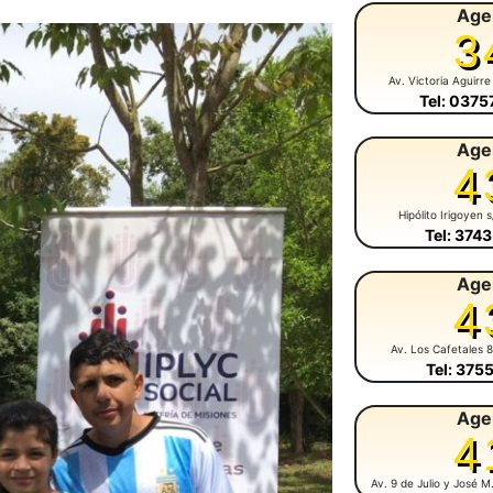
Age
3
Av. Victoria Aguirre
Tel: 037
Age
4
Hipólito Irigoyen 
Tel: 374
Age
4
Av. Los Cafetales 
Tel: 375
Age
4
Av. 9 de Julio y José 