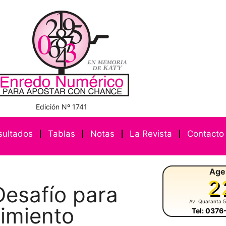
Edición Nº 1741
sultados
Tablas
Notas
La Revista
Contacto
Age
2
 Desafío para
Av. Quaranta 
dimiento
Tel: 037