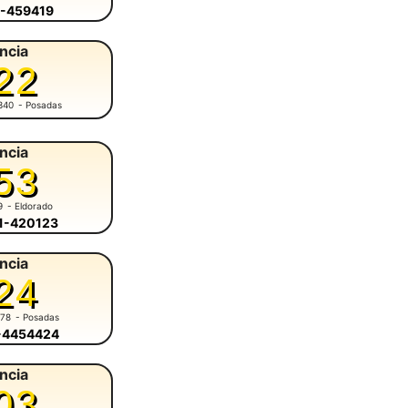
3-459419
ncia
22
340
- Posadas
ncia
53
9
- Eldorado
51-420123
ncia
24
678
- Posadas
6-4454424
ncia
03