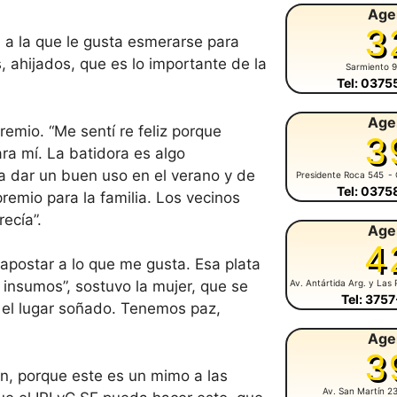
Age
3
 a la que le gusta esmerarse para
, ahijados, que es lo importante de la
Sarmiento 
Tel: 037
Age
emio. “Me sentí re feliz porque
3
ra mí. La batidora es algo
a dar un buen uso en el verano y de
Presidente Roca 545
- 
Tel: 037
premio para la familia. Los vecinos
ecía”.
Age
4
 apostar a lo que me gusta. Esa plata
Av. Antártida Arg. y Las 
insumos”, sostuvo la mujer, que se
Tel: 375
s el lugar soñado. Tenemos paz,
Age
3
an, porque este es un mimo a las
Av. San Martín 2