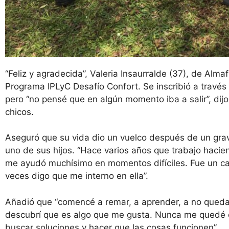
“Feliz y agradecida”, Valeria Insaurralde (37), de Alm
Programa IPLyC Desafío Confort. Se inscribió a través
pero “no pensé que en algún momento iba a salir”, dij
chicos.
Aseguró que su vida dio un vuelco después de un gra
uno de sus hijos. “Hace varios años que trabajo hacie
me ayudó muchísimo en momentos difíciles. Fue un cabl
veces digo que me interno en ella”.
Añadió que “comencé a remar, a aprender, a no queda
descubrí que es algo que me gusta. Nunca me quedé e
buscar soluciones y hacer que las cosas funcionen”.