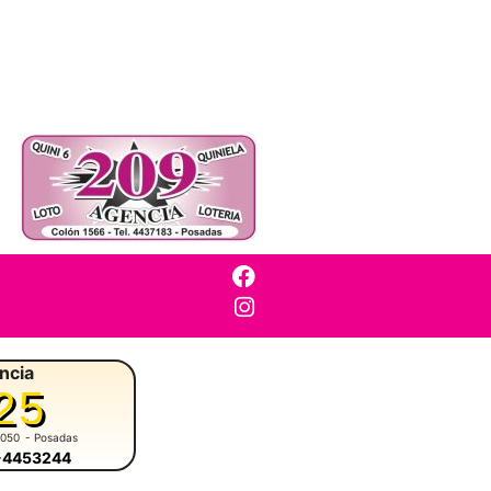
ncia
25
5050
- Posadas
6-4453244