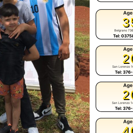
Age
3
Belgrano 73
Tel: 037
Age
2
San Lorenzo 1
Tel: 376
Age
2
San Lorenzo 1
Tel: 376
Age
4