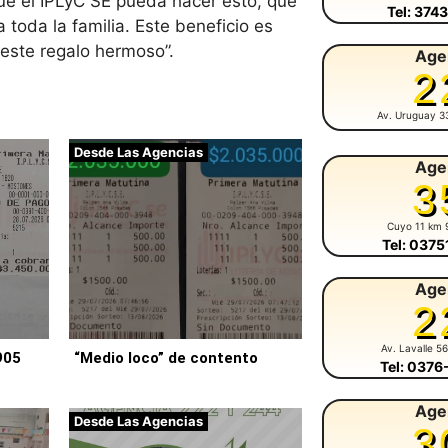
e el IPLyC SE pueda hacer esto, que
Tel: 374
 toda la familia. Este beneficio es
 este regalo hermoso”.
Age
2
Av. Uruguay 3
Desde Las Agencias
Age
3
Cuyo 11 km 
Tel: 037
Age
2
Av. Lavalle 5
905
“Medio loco” de contento
Tel: 037
Age
Desde Las Agencias
3