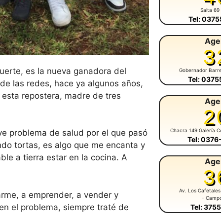
Salta 69
Tel: 037
Age
3
afuerte, es la nueva ganadora del
Gobernador Barr
Tel: 037
 de las redes, hace ya algunos años,
o esta repostera, madre de tres
Age
2
Chacra 149 Galería C
ve problema de salud por el que pasó
Tel: 037
ndo tortas, es algo que me encanta y
e a tierra estar en la cocina. A
Age
3
Av. Los Cafetales
rme, a emprender, a vender y
- Camp
n el problema, siempre traté de
Tel: 375