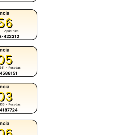
ncia
56
6
- Apóstoles
58-422312
ncia
05
641
- Posadas
-4588151
ncia
03
435
- Posadas
-4187724
ncia
06