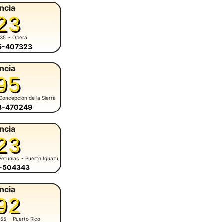
ncia
23
935
- Oberá
55-407323
ncia
95
Concepción de la Sierra
58-470249
ncia
23
Petunias
- Puerto Iguazú
7-504343
ncia
92
355
- Puerto Rico