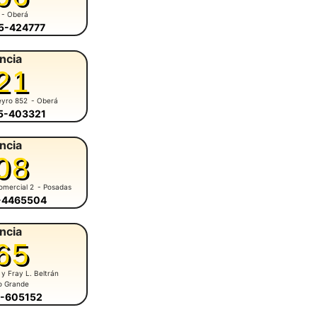
- Oberá
55-424777
ncia
21
eyro 852
- Oberá
55-403321
ncia
08
omercial 2
- Posadas
6-4465504
ncia
65
 y Fray L. Beltrán
o Grande
5-605152