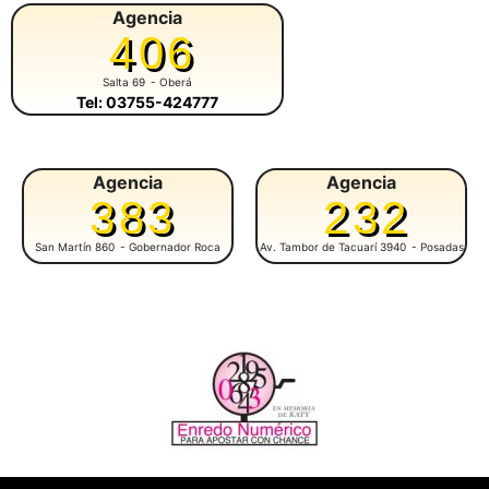
Agencia
406
Salta 69
- Oberá
Tel: 03755-424777
Agencia
Agencia
383
232
San Martín 860
- Gobernador Roca
Av. Tambor de Tacuarí 3940
- Posadas