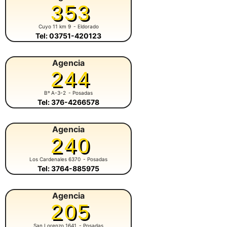
353
Cuyo 11 km 9
- Eldorado
Tel: 03751-420123
Agencia
244
Bº A-3-2
- Posadas
Tel: 376-4266578
Agencia
240
Los Cardenales 6370
- Posadas
Tel: 3764-885975
Agencia
205
San Lorenzo 1641
- Posadas