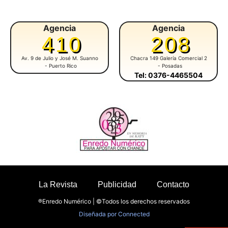
Agencia
Agencia
410
208
Av. 9 de Julio y José M. Suanno
Chacra 149 Galería Comercial 2
- Puerto Rico
- Posadas
Tel: 0376-4465504
La Revista
Publicidad
Contacto
®Enredo Numérico | ©Todos los derechos reservados
Diseñada por
Connected