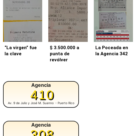
“La virgen” fue
$ 3.500.000 a
La Poceada en
la clave
punta de
la Agencia 342
revólver
Agencia
410
Av. 9 de Julio y José M. Suanno
- Puerto Rico
Agencia
308