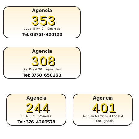
Agencia
353
Cuyo 11 km 9
- Eldorado
Tel: 03751-420123
Agencia
308
Av. Brasil 36
- Apóstoles
Tel: 3758-650253
Agencia
Agencia
244
401
Bº A-3-2
- Posadas
Av. San Martín 904 Local 4
- San Ignacio
Tel: 376-4266578