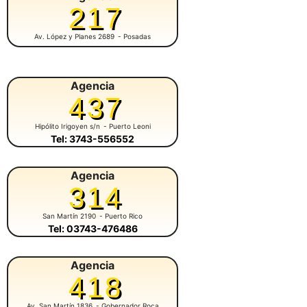
217
Av. López y Planes 2689
- Posadas
Agencia
437
Hipólito Irigoyen s/n
- Puerto Leoni
Tel: 3743-556552
Agencia
314
San Martín 2190
- Puerto Rico
Tel: 03743-476486
Agencia
418
Av. San Martín 1836
- Gobernador Roca