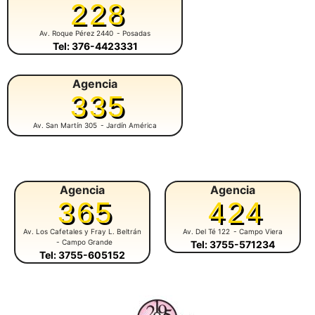
228
Av. Roque Pérez 2440
- Posadas
Tel: 376-4423331
Agencia
335
Av. San Martín 305
- Jardín América
Agencia
Agencia
365
424
Av. Los Cafetales y Fray L. Beltrán
Av. Del Té 122
- Campo Viera
- Campo Grande
Tel: 3755-571234
Tel: 3755-605152