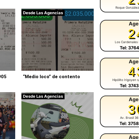
Roque González
Desde Las Agencias
Age
2
Los Cardenales
Tel: 376
Age
4
905
“Medio loco” de contento
Hipólito Irigoyen 
Tel: 374
Desde Las Agencias
Age
3
Av. Brasil 36
Tel: 375
Age