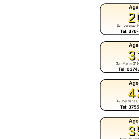
Age
2
San Lorenzo 1
Tel: 376
Age
3
San Martín 219
Tel: 037
Age
4
Av. Del Té 122
Tel: 375
Age
3