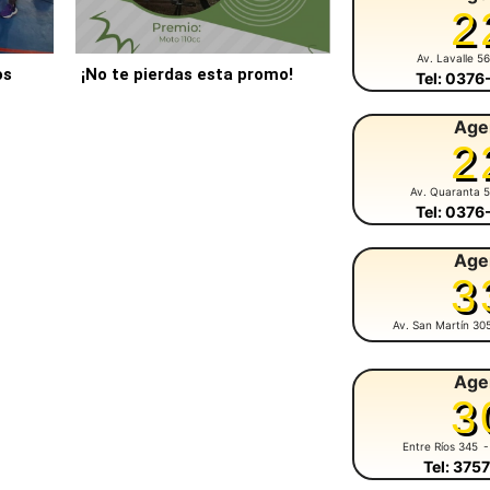
2
Av. Lavalle 5
os
¡No te pierdas esta promo!
Tel: 037
Age
2
Av. Quaranta 
Tel: 037
Age
3
Av. San Martín 30
Age
3
Entre Ríos 345
-
Tel: 375