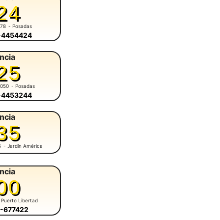
24
678
- Posadas
6-4454424
ncia
25
5050
- Posadas
6-4453244
ncia
35
5
- Jardín América
ncia
00
 Puerto Libertad
7-677422