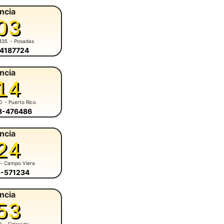
ncia
03
435
- Posadas
-4187724
ncia
14
0
- Puerto Rico
43-476486
ncia
24
- Campo Viera
5-571234
ncia
53