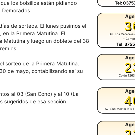
ue los bolsillos están pidiendo
Tel: 037
os Demorados.
Age
3
ías de sorteos. El lunes pusimos el
en la Primera Matutina. El
Av. Los Cafetales
- Camp
ra Matutina y luego un doblete del 38
Tel: 375
remios.
Age
2
del sorteo de la Primera Matutina.
 30 de mayo, contabilizando así su
Colón 1263
Age
os al 03 (San Cono) y al 10 (La
4
os sugeridos de esa sección.
Av. San Martín 904 L
Age
2