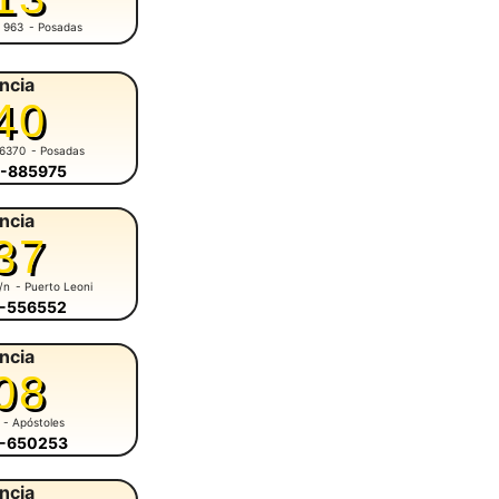
 963
- Posadas
ncia
40
 6370
- Posadas
4-885975
ncia
37
s/n
- Puerto Leoni
3-556552
ncia
08
- Apóstoles
8-650253
ncia