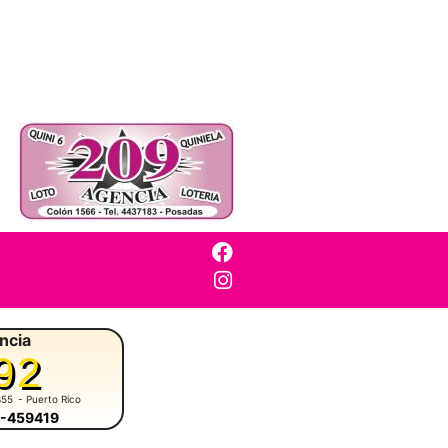
ncia
92
355
- Puerto Rico
3-459419