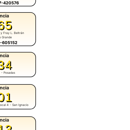
57-420576
ncia
65
 y Fray L. Beltrán
o Grande
5-605152
ncia
34
- Posadas
ncia
01
ocal 4
- San Ignacio
ncia
13