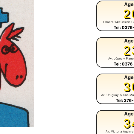
Age
2
Chacra 149 Galería C
Tel: 037
Age
2
Av. López y Plan
Tel: 037
Age
3
Av. Uruguay s/ San Ma
Tel: 376
Age
3
Av. Victoria Aguirre