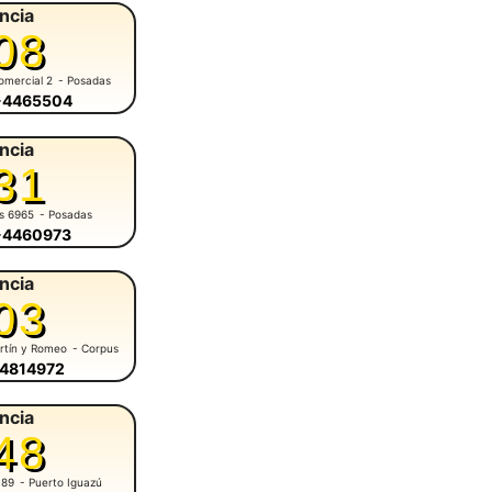
ncia
08
omercial 2
- Posadas
6-4465504
ncia
31
es 6965
- Posadas
6-4460973
ncia
03
rtín y Romeo
- Corpus
-4814972
ncia
48
 89
- Puerto Iguazú