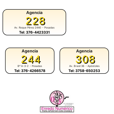
Agencia
228
Av. Roque Pérez 2440
- Posadas
Tel: 376-4423331
Agencia
Agencia
244
308
Bº A-3-2
- Posadas
Av. Brasil 36
- Apóstoles
Tel: 376-4266578
Tel: 3758-650253