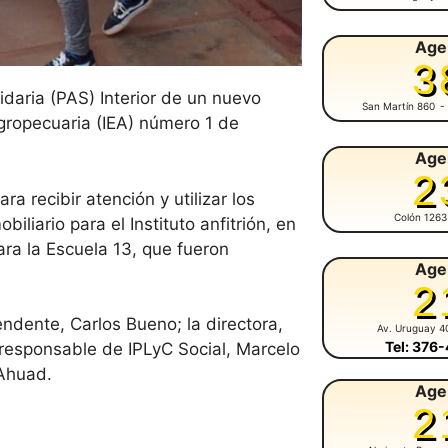
Age
3
idaria (PAS) Interior de un nuevo
San Martín 860
-
Agropecuaria (IEA) número 1 de
Age
2
a recibir atención y utilizar los
Colón 1263
iliario para el Instituto anfitrión, en
ara la Escuela 13, que fueron
Age
2
endente, Carlos Bueno; la directora,
Av. Uruguay 4
Tel: 376
 responsable de IPLyC Social, Marcelo
 Ahuad.
Age
2