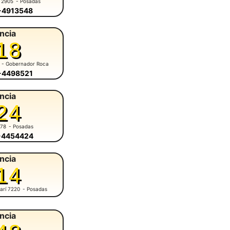
 2905
- Posadas
6-4913548
ncia
18
- Gobernador Roca
6-4498521
ncia
24
678
- Posadas
6-4454424
ncia
14
arí 7220
- Posadas
ncia