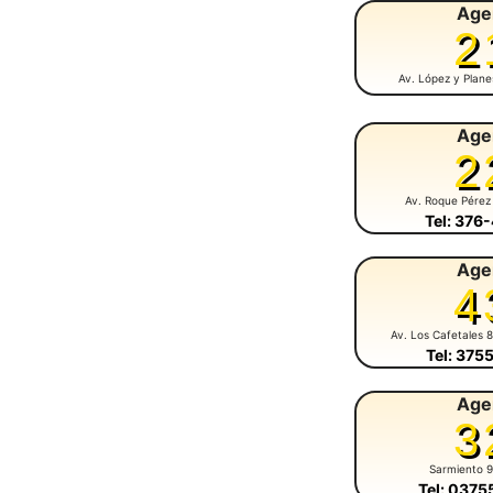
Age
2
Av. López y Plan
Age
2
Av. Roque Pérez
Tel: 376
Age
4
Av. Los Cafetales 
Tel: 375
Age
3
Sarmiento 
Tel: 037