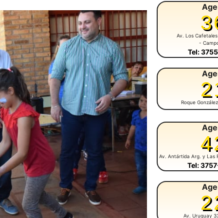
Age
3
Av. Los Cafetales
- Camp
Tel: 375
Age
2
Roque González
Age
4
Av. Antártida Arg. y Las 
Tel: 375
Age
2
Av. Uruguay 3