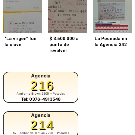
“La virgen” fue
$ 3.500.000 a
La Poceada en
la clave
punta de
la Agencia 342
revólver
Agencia
216
Almirante Brown 2905
- Posadas
Tel: 0376-4913548
Agencia
214
Av. Tambor de Tacuarí 7220
- Posadas