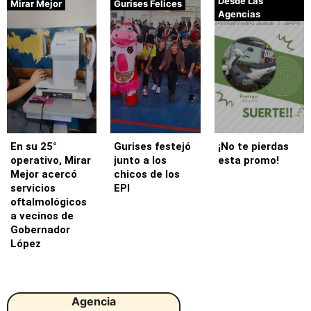
Desde Las
Mirar Mejor
Gurises Felices
Agencias
En su 25°
Gurises festejó
¡No te pierdas
operativo, Mirar
junto a los
esta promo!
Mejor acercó
chicos de los
servicios
EPI
oftalmológicos
a vecinos de
Gobernador
López
Agencia