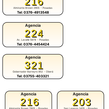
216
Almirante Brown 2905
- Posadas
Tel: 0376-4913548
Agencia
224
Av. Lavalle 5678
- Posadas
Tel: 0376-4454424
Agencia
321
Gobernador Barreyro 852
- Oberá
Tel: 03755-403321
Agencia
Agencia
216
203
Almirante Brown 2905
- Posadas
San Lorenzo 1435
- Posadas