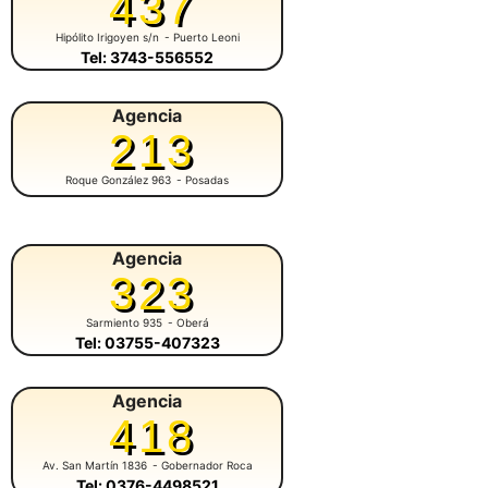
437
Hipólito Irigoyen s/n
- Puerto Leoni
Tel: 3743-556552
Agencia
213
Roque González 963
- Posadas
Agencia
323
Sarmiento 935
- Oberá
Tel: 03755-407323
Agencia
418
Av. San Martín 1836
- Gobernador Roca
Tel: 0376-4498521