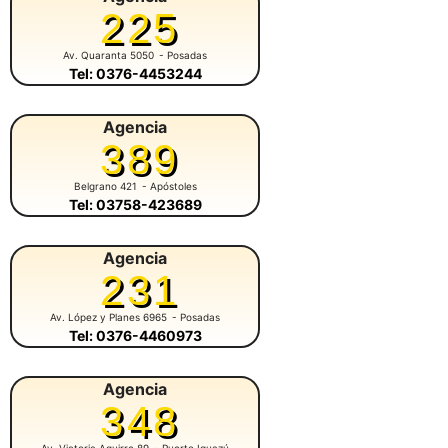
225
Av. Quaranta 5050
- Posadas
Tel: 0376-4453244
Agencia
389
Belgrano 421
- Apóstoles
Tel: 03758-423689
Agencia
231
Av. López y Planes 6965
- Posadas
Tel: 0376-4460973
Agencia
348
Av. Victoria Aguirre 89
- Puerto Iguazú