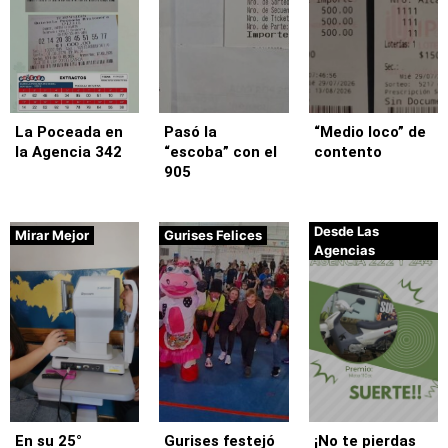
La Poceada en
Pasó la
“Medio loco” de
la Agencia 342
“escoba” con el
contento
905
Desde Las
Mirar Mejor
Gurises Felices
Agencias
En su 25°
Gurises festejó
¡No te pierdas