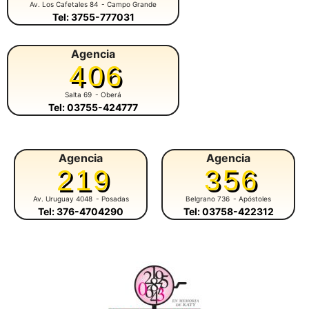
Av. Los Cafetales 84
- Campo Grande
Tel: 3755-777031
Agencia
406
Salta 69
- Oberá
Tel: 03755-424777
Agencia
Agencia
219
356
Av. Uruguay 4048
- Posadas
Belgrano 736
- Apóstoles
Tel: 376-4704290
Tel: 03758-422312