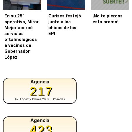
En su 25°
Gurises festejó
¡No te pierdas
operativo, Mirar
junto a los
esta promo!
Mejor acercó
chicos de los
servicios
EPI
oftalmológicos
a vecinos de
Gobernador
López
Agencia
217
Av. López y Planes 2689
- Posadas
Agencia
423