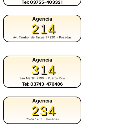
Tel: 03755-403321
Agencia
214
Av. Tambor de Tacuarí 7220
- Posadas
Agencia
314
San Martín 2190
- Puerto Rico
Tel: 03743-476486
Agencia
234
Colón 1263
- Posadas