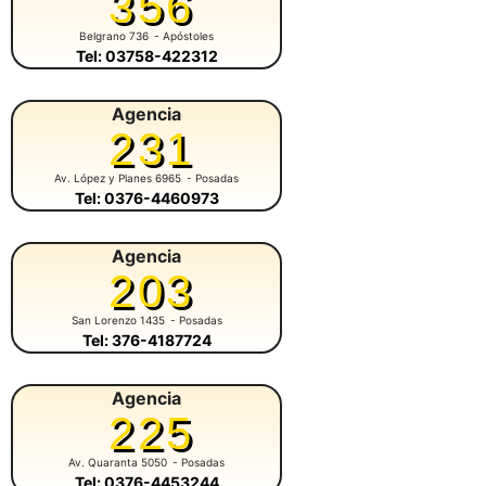
356
Belgrano 736
- Apóstoles
Tel: 03758-422312
Agencia
231
Av. López y Planes 6965
- Posadas
Tel: 0376-4460973
Agencia
203
San Lorenzo 1435
- Posadas
Tel: 376-4187724
Agencia
225
Av. Quaranta 5050
- Posadas
Tel: 0376-4453244