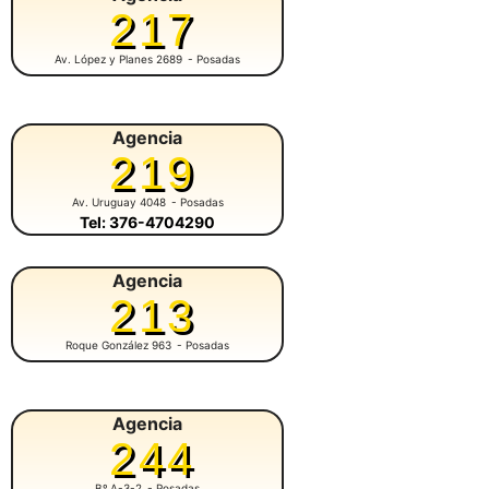
217
Av. López y Planes 2689
- Posadas
Agencia
219
Av. Uruguay 4048
- Posadas
Tel: 376-4704290
Agencia
213
Roque González 963
- Posadas
Agencia
244
Bº A-3-2
- Posadas