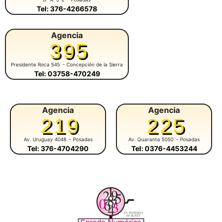
Tel: 376-4266578
Agencia
395
Presidente Roca 545
- Concepción de la Sierra
Tel: 03758-470249
Agencia
Agencia
219
225
Av. Uruguay 4048
- Posadas
Av. Quaranta 5050
- Posadas
Tel: 376-4704290
Tel: 0376-4453244