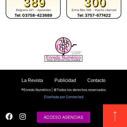
389
300
Belgrano 421
- Apóstoles
Entre Ríos 345
- Puerto Libertad
Tel: 03758-423689
Tel: 3757-677422
La Revista
Publicidad
Contacto
®Enredo Numérico | ©Todos los derechos reservados
Diseñada por
Connected
ACCESO AGENCIAS