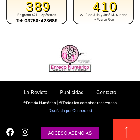
389
410
Belgrano 421
- Apóstoles
Av. 9 de Julio y José M. Suanno
- Puerto Rico
Tel: 03758-423689
La Revista
Publicidad
Contacto
®Enredo Numérico | ©Todos los derechos reservados
Diseñada por
Connected
ACCESO AGENCIAS