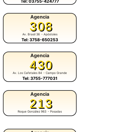
Tel: 03755-424777
Agencia
308
Av. Brasil 36
- Apóstoles
Tel: 3758-650253
Agencia
430
Av. Los Cafetales 84
- Campo Grande
Tel: 3755-777031
Agencia
213
Roque González 963
- Posadas