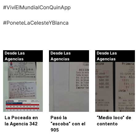
#VivíElMundialConQuinApp
#PoneteLaCelesteYBlanca
Desde Las
Desde Las
Desde Las
Agencias
Agencias
Agencias
La Poceada en
Pasó la
“Medio loco” de
la Agencia 342
“escoba” con el
contento
905