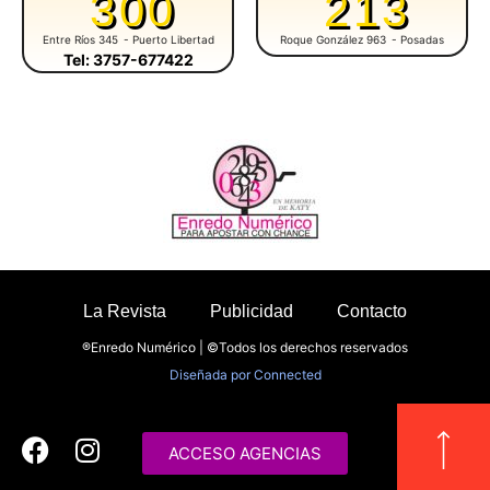
300
213
Entre Ríos 345
- Puerto Libertad
Roque González 963
- Posadas
Tel: 3757-677422
La Revista
Publicidad
Contacto
®Enredo Numérico | ©Todos los derechos reservados
Diseñada por
Connected
ACCESO AGENCIAS