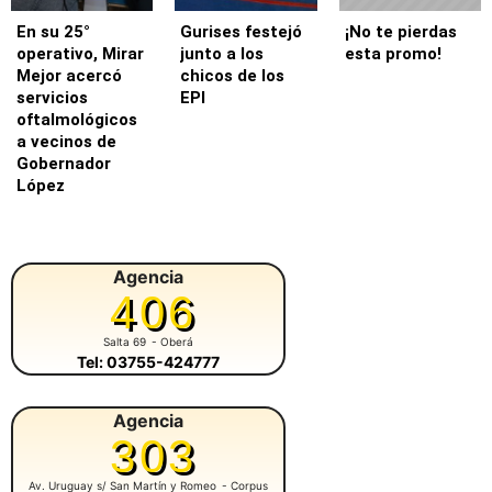
En su 25°
Gurises festejó
¡No te pierdas
operativo, Mirar
junto a los
esta promo!
Mejor acercó
chicos de los
servicios
EPI
oftalmológicos
a vecinos de
Gobernador
López
Agencia
406
Salta 69
- Oberá
Tel: 03755-424777
Agencia
303
Av. Uruguay s/ San Martín y Romeo
- Corpus