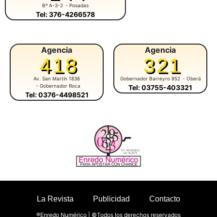
Bº A-3-2
- Posadas
Tel: 376-4266578
Agencia
Agencia
418
321
Av. San Martín 1836
Gobernador Barreyro 852
- Oberá
- Gobernador Roca
Tel: 03755-403321
Tel: 0376-4498521
La Revista
Publicidad
Contacto
®Enredo Numérico | ©Todos los derechos reservados