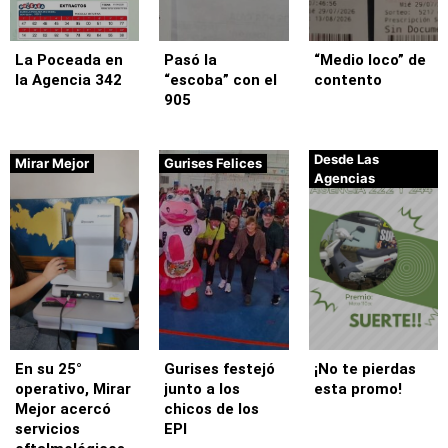
La Poceada en
Pasó la
“Medio loco” de
la Agencia 342
“escoba” con el
contento
905
Desde Las
Mirar Mejor
Gurises Felices
Agencias
En su 25°
Gurises festejó
¡No te pierdas
operativo, Mirar
junto a los
esta promo!
Mejor acercó
chicos de los
servicios
EPI