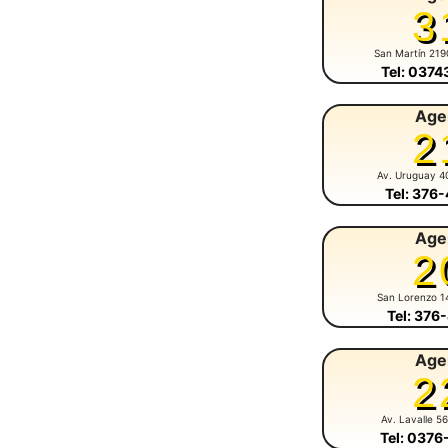
3
San Martín 219
Tel: 037
Age
2
Av. Uruguay 4
Tel: 376
Age
2
San Lorenzo 1
Tel: 376
Age
2
Av. Lavalle 5
Tel: 037