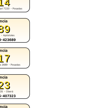
14
arí 7220
- Posadas
ncia
89
1
- Apóstoles
58-423689
ncia
17
es 2689
- Posadas
ncia
23
935
- Oberá
55-407323
ncia