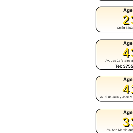
Age
2
Colón 1263
Age
4
Av. Los Cafetales 
Tel: 375
Age
4
Av. 9 de Julio y José 
Age
3
Av. San Martín 30