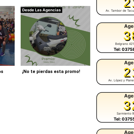
2
Desde Las Agencias
Av. Tambor de Tacu
Age
3
Belgrano 42
Tel: 037
Age
2
os
¡No te pierdas esta promo!
Av. López y Plan
Age
3
Sarmiento 
Tel: 037
Age