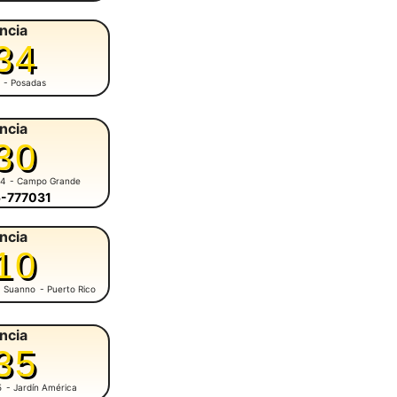
ncia
34
- Posadas
ncia
30
84
- Campo Grande
5-777031
ncia
10
M. Suanno
- Puerto Rico
ncia
35
5
- Jardín América