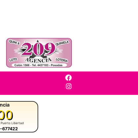
ncia
00
 Puerto Libertad
7-677422