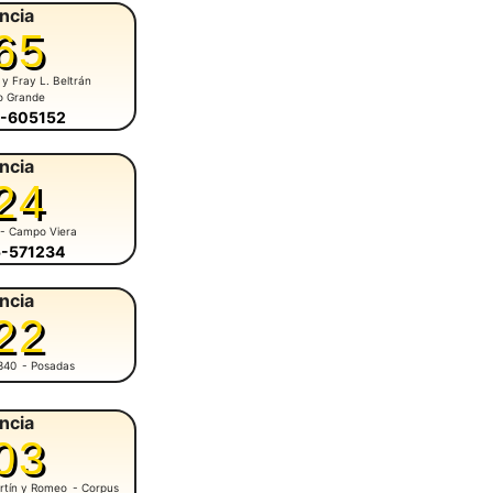
ncia
65
 y Fray L. Beltrán
o Grande
5-605152
ncia
24
- Campo Viera
5-571234
ncia
22
340
- Posadas
ncia
03
rtín y Romeo
- Corpus