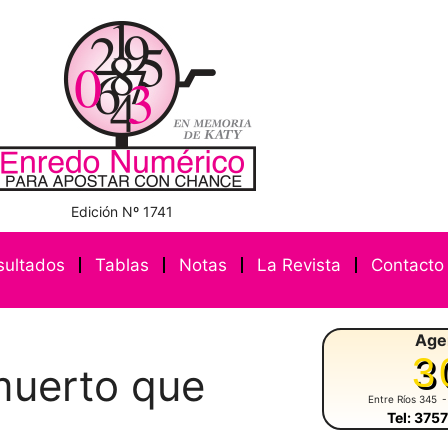
Edición Nº 1741
sultados
Tablas
Notas
La Revista
Contacto
Age
3
 muerto que
Entre Ríos 345
-
Tel: 375