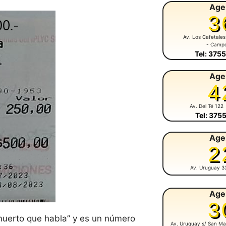
Age
3
Av. Los Cafetales
- Camp
Tel: 375
Age
4
Av. Del Té 122
Tel: 375
Age
2
Av. Uruguay 3
Age
3
 muerto que habla” y es un número
Av. Uruguay s/ San Ma