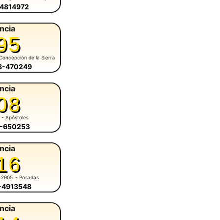
-4814972
ncia
95
Concepción de la Sierra
58-470249
ncia
08
- Apóstoles
8-650253
ncia
16
 2905
- Posadas
6-4913548
ncia