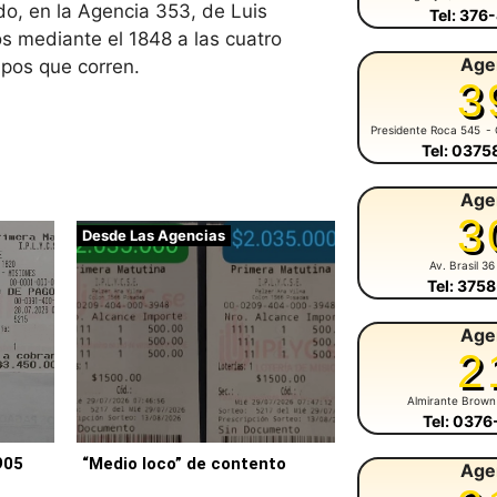
do, en la Agencia 353, de Luis
Tel: 376
 mediante el 1848 a las cuatro
Age
mpos que corren.
3
Presidente Roca 545
- 
Tel: 037
Age
3
Desde Las Agencias
Av. Brasil 36
Tel: 375
Age
2
Almirante Brown
Tel: 037
905
“Medio loco” de contento
Age