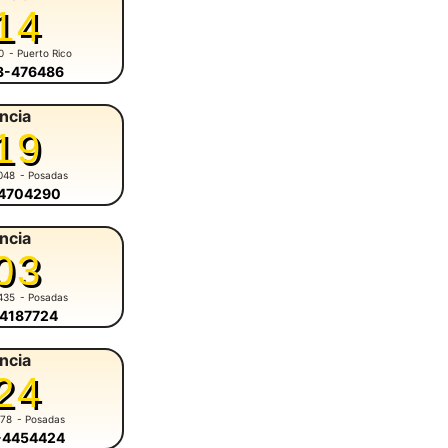
14
0
- Puerto Rico
43-476486
ncia
19
048
- Posadas
-4704290
ncia
03
435
- Posadas
-4187724
ncia
24
678
- Posadas
6-4454424