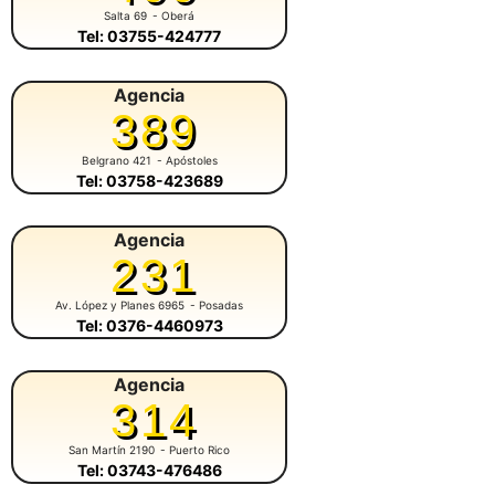
Salta 69
- Oberá
Tel: 03755-424777
Agencia
389
Belgrano 421
- Apóstoles
Tel: 03758-423689
Agencia
231
Av. López y Planes 6965
- Posadas
Tel: 0376-4460973
Agencia
314
San Martín 2190
- Puerto Rico
Tel: 03743-476486