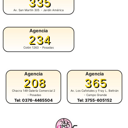
335
Av. San Martín 305
- Jardín América
Agencia
234
Colón 1263
- Posadas
Agencia
Agencia
208
365
Chacra 149 Galería Comercial 2
Av. Los Cafetales y Fray L. Beltrán
- Posadas
- Campo Grande
Tel: 0376-4465504
Tel: 3755-605152