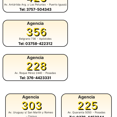
Av. Antártida Arg. y Las Petunias
- Puerto Iguazú
Tel: 3757-504343
Agencia
356
Belgrano 736
- Apóstoles
Tel: 03758-422312
Agencia
228
Av. Roque Pérez 2440
- Posadas
Tel: 376-4423331
Agencia
Agencia
303
225
Av. Uruguay s/ San Martín y Romeo
Av. Quaranta 5050
- Posadas
- Corpus