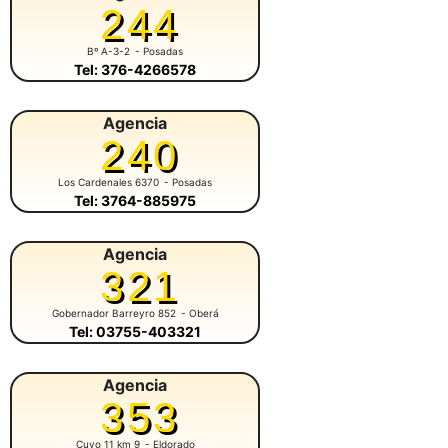
244
Bº A-3-2
- Posadas
Tel: 376-4266578
Agencia
240
Los Cardenales 6370
- Posadas
Tel: 3764-885975
Agencia
321
Gobernador Barreyro 852
- Oberá
Tel: 03755-403321
Agencia
353
Cuyo 11 km 9
- Eldorado