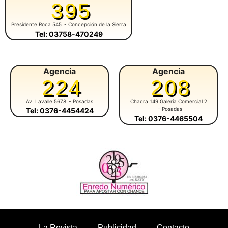
395
Presidente Roca 545
- Concepción de la Sierra
Tel: 03758-470249
Agencia
Agencia
224
208
Av. Lavalle 5678
- Posadas
Chacra 149 Galería Comercial 2
- Posadas
Tel: 0376-4454424
Tel: 0376-4465504
La Revista
Publicidad
Contacto