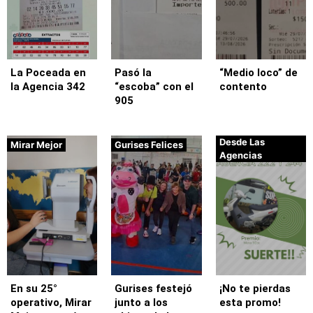
La Poceada en
Pasó la
“Medio loco” de
la Agencia 342
“escoba” con el
contento
905
Desde Las
Mirar Mejor
Gurises Felices
Agencias
En su 25°
Gurises festejó
¡No te pierdas
operativo, Mirar
junto a los
esta promo!