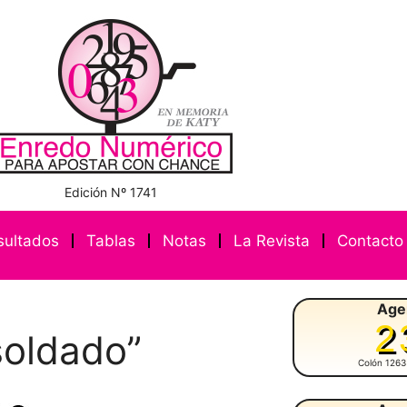
Edición Nº 1741
sultados
Tablas
Notas
La Revista
Contacto
Age
2
soldado”
Colón 1263