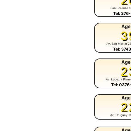
2
San Lorenzo 1
Tel: 376
Age
3
Av. San Martín 2
Tel: 374
Age
2
Av. López y Plan
Tel: 037
Age
2
Av. Uruguay 3
Age