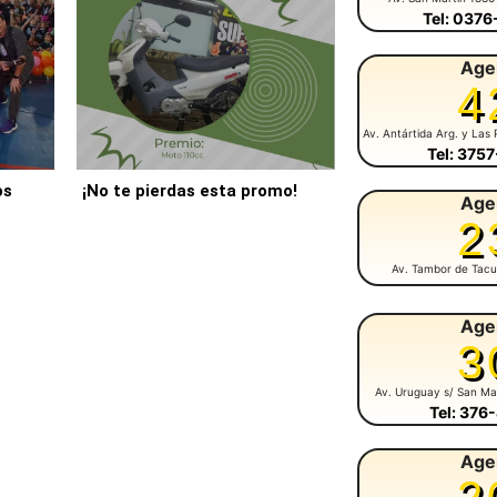
Tel: 037
Age
4
Av. Antártida Arg. y Las 
Tel: 375
os
¡No te pierdas esta promo!
Age
2
Av. Tambor de Tacu
Age
3
Av. Uruguay s/ San Ma
Tel: 376
Age