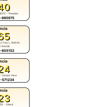
40
 6370
- Posadas
4-885975
ncia
65
 y Fray L. Beltrán
o Grande
5-605152
ncia
24
- Campo Viera
5-571234
ncia
23
935
- Oberá