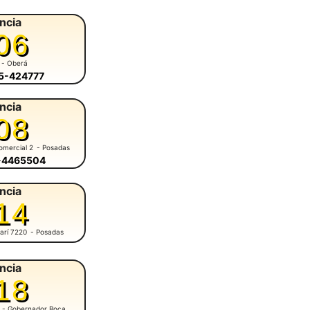
ncia
06
- Oberá
55-424777
ncia
08
omercial 2
- Posadas
6-4465504
ncia
14
arí 7220
- Posadas
ncia
18
- Gobernador Roca