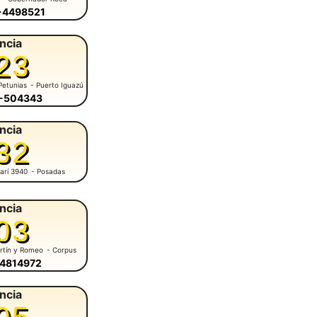
6-4498521
ncia
23
Petunias
- Puerto Iguazú
7-504343
ncia
32
arí 3940
- Posadas
ncia
03
rtín y Romeo
- Corpus
-4814972
ncia