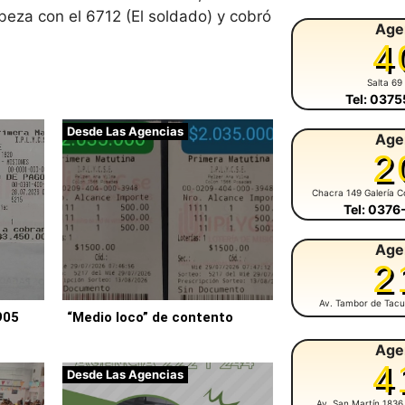
abeza con el 6712 (El soldado) y cobró
Age
4
Salta 69
Tel: 037
Desde Las Agencias
Age
2
Chacra 149 Galería C
Tel: 037
Age
2
Av. Tambor de Tacu
905
“Medio loco” de contento
Age
4
Desde Las Agencias
Av. San Martín 1836