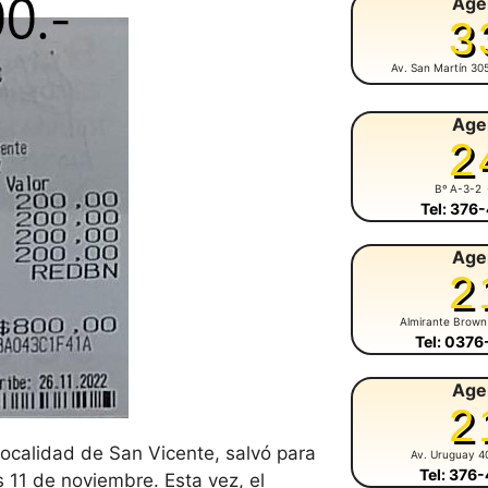
Age
3
Av. San Martín 30
Age
2
Bº A-3-2
Tel: 376
Age
2
Almirante Brown
Tel: 037
Age
2
localidad de San Vicente, salvó para
Av. Uruguay 4
Tel: 376
s 11 de noviembre. Esta vez, el