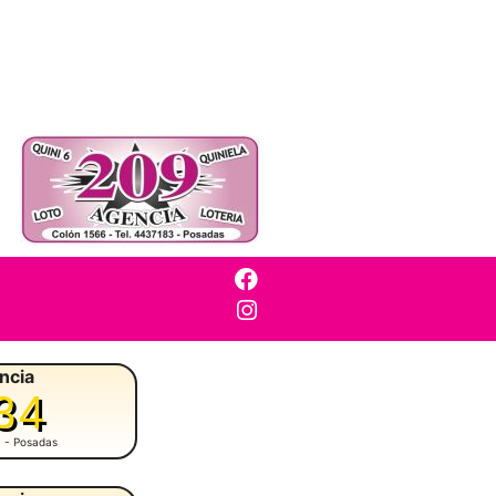
ncia
34
- Posadas