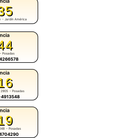
ncia
35
5
- Jardín América
ncia
44
- Posadas
-4266578
ncia
16
 2905
- Posadas
6-4913548
ncia
19
048
- Posadas
-4704290