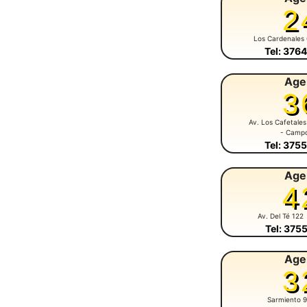
2
Los Cardenales
Tel: 376
Age
3
Av. Los Cafetales
- Camp
Tel: 375
Age
4
Av. Del Té 122
Tel: 375
Age
3
Sarmiento 