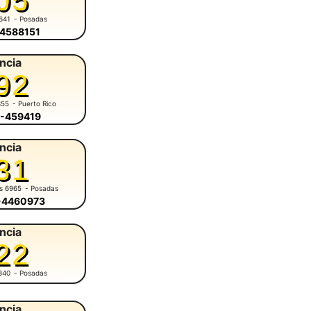
05
641
- Posadas
-4588151
ncia
92
355
- Puerto Rico
3-459419
ncia
31
es 6965
- Posadas
6-4460973
ncia
22
340
- Posadas
ncia