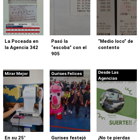
La Poceada en
Pasó la
“Medio loco” de
la Agencia 342
“escoba” con el
contento
905
Desde Las
Mirar Mejor
Gurises Felices
Agencias
En su 25°
Gurises festejó
¡No te pierdas