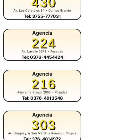
430
Av. Los Cafetales 84
- Campo Grande
Tel: 3755-777031
Agencia
224
Av. Lavalle 5678
- Posadas
Tel: 0376-4454424
Agencia
216
Almirante Brown 2905
- Posadas
Tel: 0376-4913548
Agencia
303
Av. Uruguay s/ San Martín y Romeo
- Corpus
Tel: 376-4814972