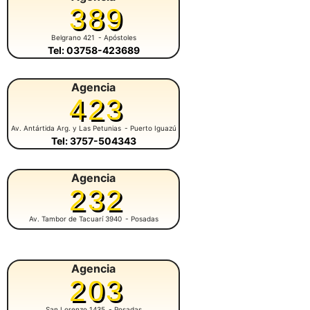
389
Belgrano 421
- Apóstoles
Tel: 03758-423689
Agencia
423
Av. Antártida Arg. y Las Petunias
- Puerto Iguazú
Tel: 3757-504343
Agencia
232
Av. Tambor de Tacuarí 3940
- Posadas
Agencia
203
San Lorenzo 1435
- Posadas