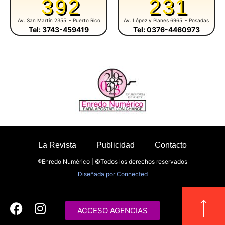
392
231
Av. San Martín 2355
- Puerto Rico
Av. López y Planes 6965
- Posadas
Tel: 3743-459419
Tel: 0376-4460973
La Revista
Publicidad
Contacto
®Enredo Numérico | ©Todos los derechos reservados
Diseñada por
Connected
ACCESO AGENCIAS