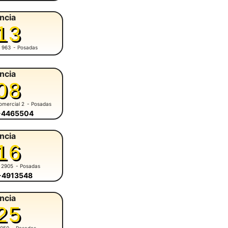
ncia
13
 963
- Posadas
ncia
08
omercial 2
- Posadas
6-4465504
ncia
16
 2905
- Posadas
6-4913548
ncia
25