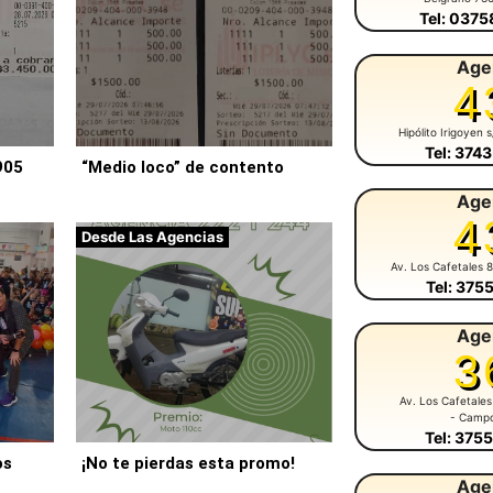
Tel: 037
Age
4
Hipólito Irigoyen 
Tel: 374
905
“Medio loco” de contento
Age
4
Desde Las Agencias
Av. Los Cafetales 
Tel: 375
Age
3
Av. Los Cafetales
- Camp
Tel: 375
os
¡No te pierdas esta promo!
Age