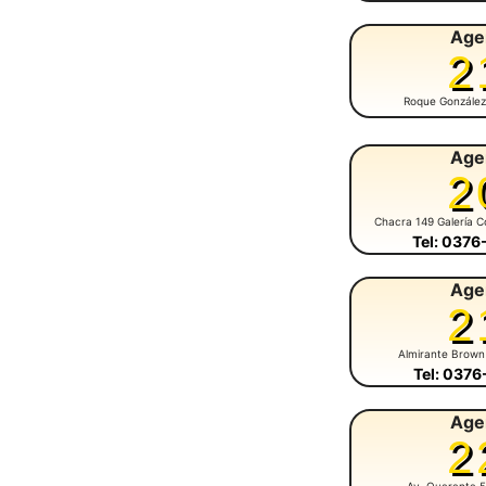
Age
2
Roque González
Age
2
Chacra 149 Galería C
Tel: 037
Age
2
Almirante Brown
Tel: 037
Age
2