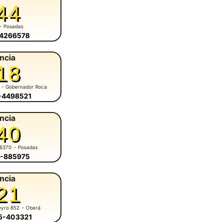
44
- Posadas
-4266578
ncia
18
- Gobernador Roca
6-4498521
ncia
40
 6370
- Posadas
4-885975
ncia
21
eyro 852
- Oberá
55-403321