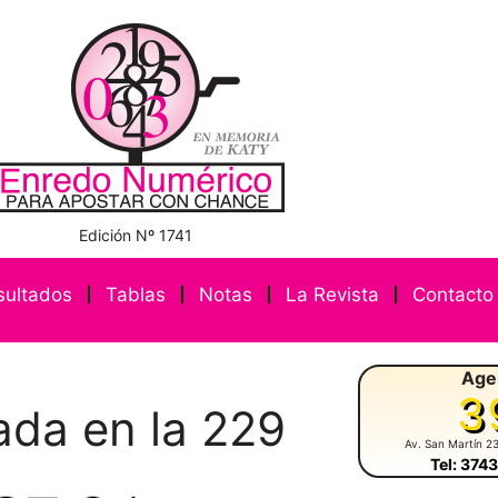
Edición Nº 1741
sultados
Tablas
Notas
La Revista
Contacto
Age
3
ada en la 229
Av. San Martín 2
Tel: 374