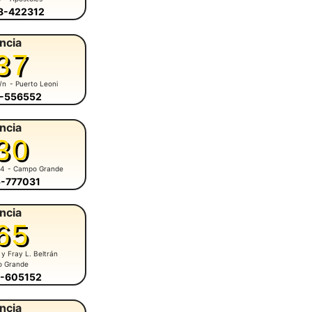
58-422312
ncia
37
s/n
- Puerto Leoni
3-556552
ncia
30
84
- Campo Grande
5-777031
ncia
65
 y Fray L. Beltrán
o Grande
5-605152
ncia