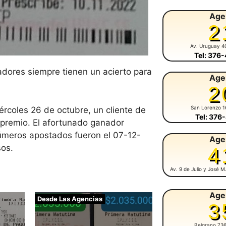
Age
2
Av. Uruguay 4
Tel: 376
adores siempre tienen un acierto para
Age
2
San Lorenzo 1
rcoles 26 de octubre, un cliente de
Tel: 376
 premio. El afortunado ganador
números apostados fueron el 07-12-
Age
sos.
4
Av. 9 de Julio y José 
Age
Desde Las Agencias
3
Belgrano 73