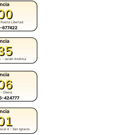
ncia
00
 Puerto Libertad
7-677422
ncia
35
5
- Jardín América
ncia
06
- Oberá
55-424777
ncia
01
ocal 4
- San Ignacio