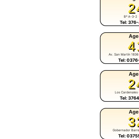
2
Bº A-3-2
Tel: 376
Age
4
Av. San Martín 1836
Tel: 037
Age
2
Los Cardenales
Tel: 376
Age
3
Gobernador Barr
Tel: 037