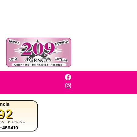
ncia
92
355
- Puerto Rico
3-459419