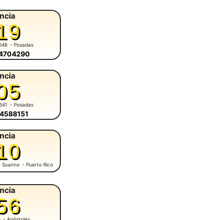
ncia
19
048
- Posadas
-4704290
ncia
05
641
- Posadas
-4588151
ncia
10
M. Suanno
- Puerto Rico
ncia
56
6
- Apóstoles