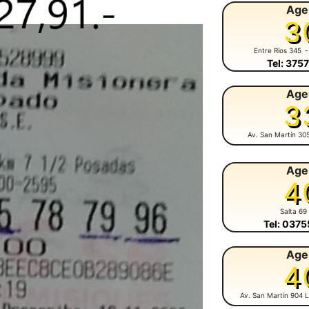
Age
3
Entre Ríos 345
-
Tel: 375
Age
3
Av. San Martín 30
Age
4
Salta 69
Tel: 037
Age
4
Av. San Martín 904 L