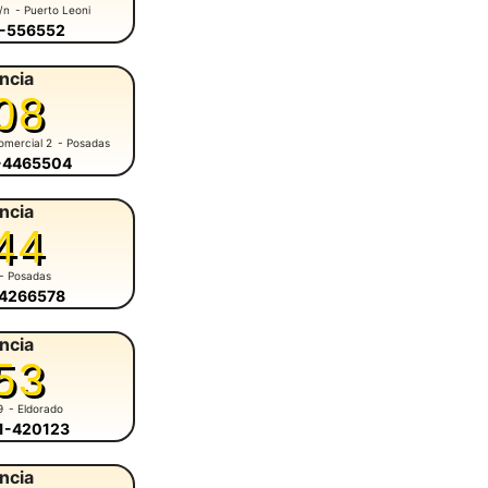
s/n
- Puerto Leoni
3-556552
ncia
08
omercial 2
- Posadas
6-4465504
ncia
44
- Posadas
-4266578
ncia
53
9
- Eldorado
51-420123
ncia