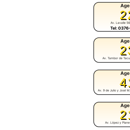
Age
2
Av. Lavalle 5
Tel: 037
Age
2
Av. Tambor de Tacu
Age
4
Av. 9 de Julio y José 
Age
2
Av. López y Plan