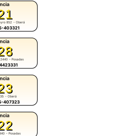
ncia
21
eyro 852
- Oberá
55-403321
ncia
28
 2440
- Posadas
-4423331
ncia
23
935
- Oberá
55-407323
ncia
22
340
- Posadas