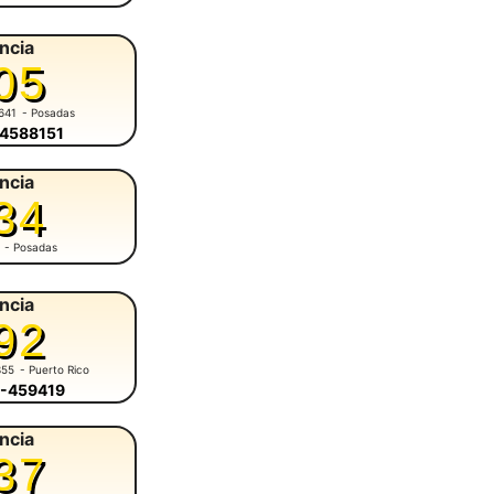
ncia
05
641
- Posadas
-4588151
ncia
34
- Posadas
ncia
92
355
- Puerto Rico
3-459419
ncia
37