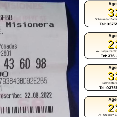
Age
3
Gobernador Barr
Tel: 037
Age
2
Av. Roque Pérez
Tel: 376
Age
3
Sarmiento 
Tel: 037
Age
2
Av. Uruguay 3