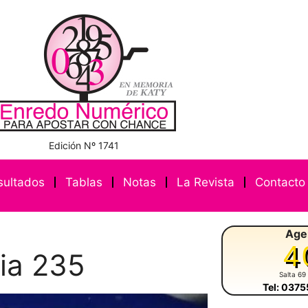
Edición Nº 1741
sultados
Tablas
Notas
La Revista
Contacto
Age
4
ia 235
Salta 69
Tel: 037