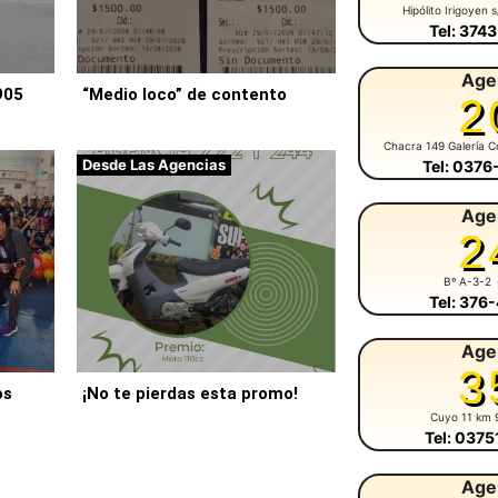
Hipólito Irigoyen 
Tel: 374
Age
905
“Medio loco” de contento
2
Chacra 149 Galería C
Desde Las Agencias
Tel: 037
Age
2
Bº A-3-2
Tel: 376
Age
3
os
¡No te pierdas esta promo!
Cuyo 11 km 
Tel: 037
Age