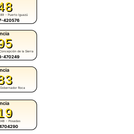
48
 89
- Puerto Iguazú
57-420576
ncia
95
Concepción de la Sierra
58-470249
ncia
83
 Gobernador Roca
ncia
19
048
- Posadas
-4704290