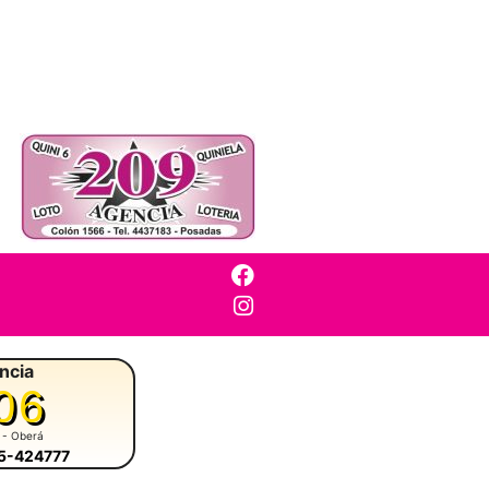
ncia
06
- Oberá
55-424777