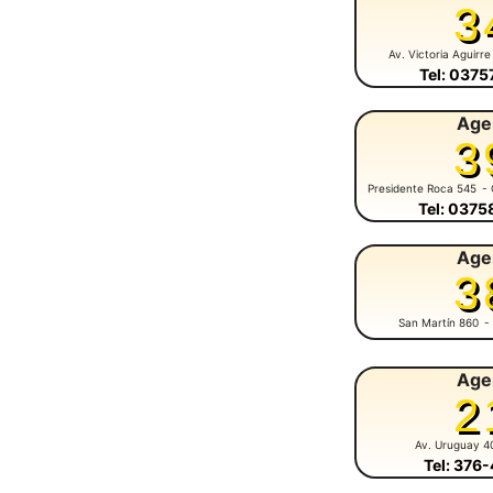
3
Av. Victoria Aguirre
Tel: 037
Age
3
Presidente Roca 545
- 
Tel: 037
Age
3
San Martín 860
-
Age
2
Av. Uruguay 4
Tel: 376