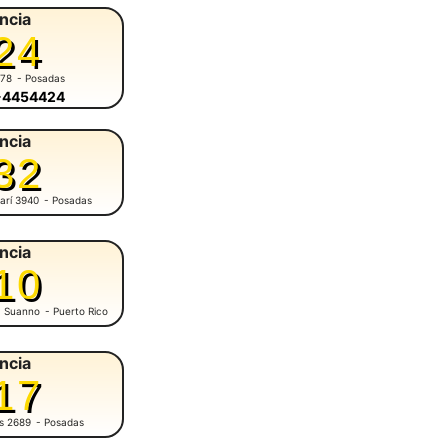
ncia
24
678
- Posadas
6-4454424
ncia
32
arí 3940
- Posadas
ncia
10
M. Suanno
- Puerto Rico
ncia
17
es 2689
- Posadas