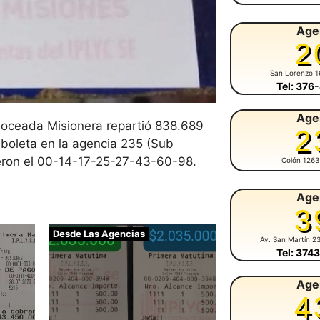
Age
2
San Lorenzo 1
Tel: 376
Age
 Poceada Misionera repartió 838.689
2
 boleta en la agencia 235 (Sub
eron el 00-14-17-25-27-43-60-98.
Colón 1263
Age
3
Desde Las Agencias
Av. San Martín 2
Tel: 374
Age
4