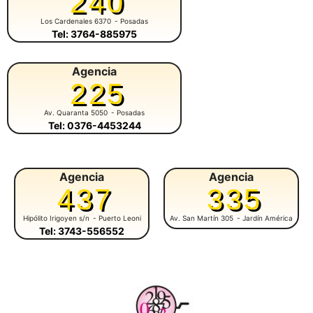
240
Los Cardenales 6370
- Posadas
Tel: 3764-885975
Agencia
225
Av. Quaranta 5050
- Posadas
Tel: 0376-4453244
Agencia
Agencia
437
335
Hipólito Irigoyen s/n
- Puerto Leoni
Av. San Martín 305
- Jardín América
Tel: 3743-556552