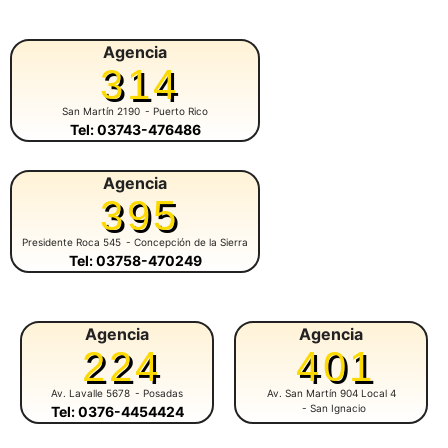
Agencia
314
San Martín 2190
- Puerto Rico
Tel: 03743-476486
Agencia
395
Presidente Roca 545
- Concepción de la Sierra
Tel: 03758-470249
Agencia
Agencia
224
401
Av. Lavalle 5678
- Posadas
Av. San Martín 904 Local 4
- San Ignacio
Tel: 0376-4454424