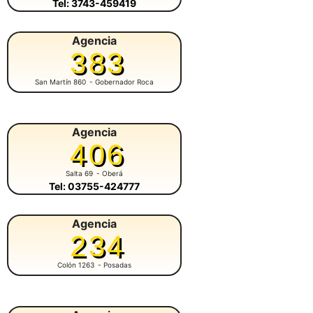
Tel: 3743-459419
Agencia
383
San Martín 860
- Gobernador Roca
Agencia
406
Salta 69
- Oberá
Tel: 03755-424777
Agencia
234
Colón 1263
- Posadas