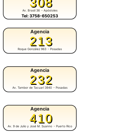
308
Av. Brasil 36
- Apóstoles
Tel: 3758-650253
Agencia
213
Roque González 963
- Posadas
Agencia
232
Av. Tambor de Tacuarí 3940
- Posadas
Agencia
410
Av. 9 de Julio y José M. Suanno
- Puerto Rico