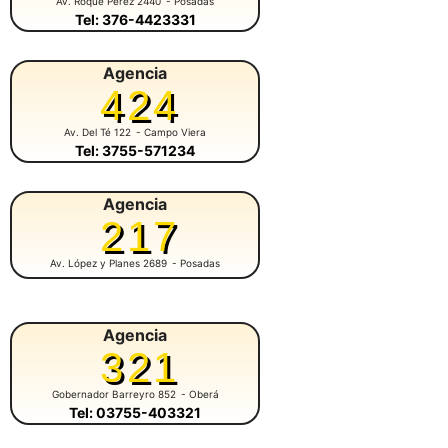
Av. Roque Pérez 2440
- Posadas
Tel: 376-4423331
Agencia
424
Av. Del Té 122
- Campo Viera
Tel: 3755-571234
Agencia
217
Av. López y Planes 2689
- Posadas
Agencia
321
Gobernador Barreyro 852
- Oberá
Tel: 03755-403321