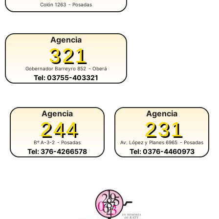
Colón 1263
- Posadas
Agencia
321
Gobernador Barreyro 852
- Oberá
Tel: 03755-403321
Agencia
Agencia
244
231
Bº A-3-2
- Posadas
Av. López y Planes 6965
- Posadas
Tel: 376-4266578
Tel: 0376-4460973