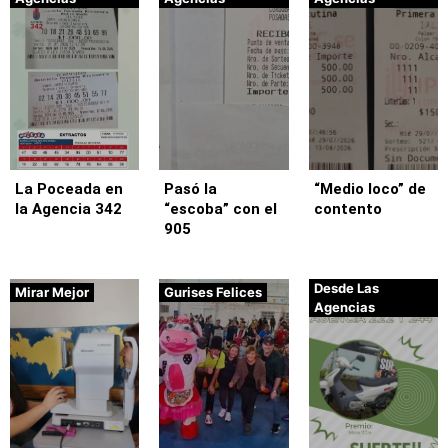
La Poceada en
Pasó la
“Medio loco” de
la Agencia 342
“escoba” con el
contento
905
Desde Las
Mirar Mejor
Gurises Felices
Agencias