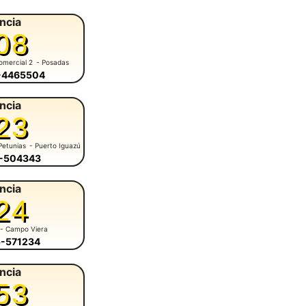
ncia
08
omercial 2
- Posadas
6-4465504
ncia
23
Petunias
- Puerto Iguazú
7-504343
ncia
24
- Campo Viera
5-571234
ncia
53