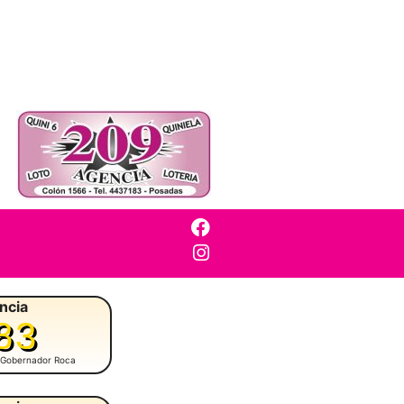
ncia
83
 Gobernador Roca