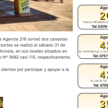
Age
2
Chacra 149 Galería C
Tel: 037
Age
 la Agencia 216 sorteó dos canastas
4
l sorteo se realizó el sábado 31 de
 Acosta, en sus locales situados en
Av. Antártida Arg. y Las 
Tel: 375
o Nº 5682 casi 115, respectivamente.
Age
clientes por participar y apoyar a la
4
Av. Del Té 122
Tel: 375
Age
3