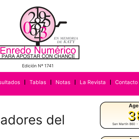
Edición Nº 1741
sultados
Tablas
Notas
La Revista
Contacto
Age
3
nadores del
San Martín 860
-