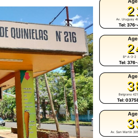
Age
2
Av. Uruguay 4
Tel: 376
Age
2
Bº A-3-2
Tel: 376
Age
3
Belgrano 42
Tel: 037
Age
3
Av. San Martín 30