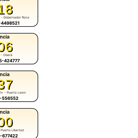
18
- Gobernador Roca
6-4498521
ncia
06
- Oberá
55-424777
ncia
37
s/n
- Puerto Leoni
3-556552
ncia
00
 Puerto Libertad
7-677422