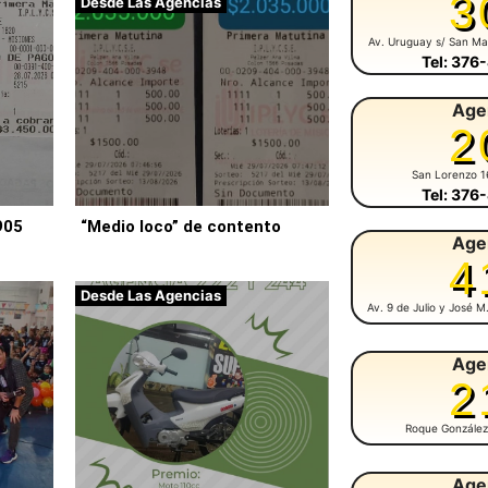
3
Desde Las Agencias
Av. Uruguay s/ San Ma
Tel: 376
Age
2
San Lorenzo 1
Tel: 376
905
“Medio loco” de contento
Age
4
Desde Las Agencias
Av. 9 de Julio y José 
Age
2
Roque González
Age