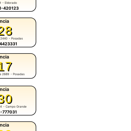
9
- Eldorado
51-420123
ncia
28
 2440
- Posadas
-4423331
ncia
17
es 2689
- Posadas
ncia
30
84
- Campo Grande
5-777031
ncia