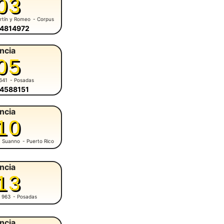
03
rtín y Romeo
- Corpus
-4814972
ncia
05
641
- Posadas
-4588151
ncia
10
M. Suanno
- Puerto Rico
ncia
13
 963
- Posadas
ncia