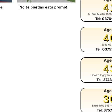
4
os
¡No te pierdas esta promo!
Av. San Martín 1836
Tel: 037
Age
4
Salta 69
Tel: 037
Age
4
Hipólito Irigoyen 
Tel: 374
Age
3
Entre Ríos 345
-
Tel: 375