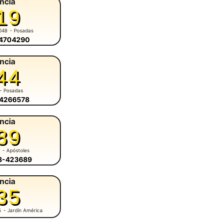
ncia
19
048
- Posadas
-4704290
ncia
44
- Posadas
-4266578
ncia
89
1
- Apóstoles
58-423689
ncia
35
5
- Jardín América