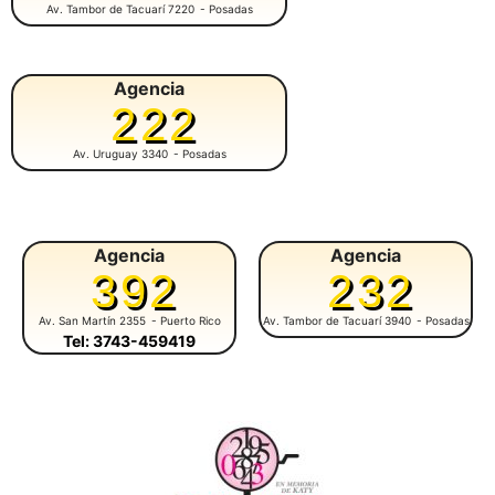
Av. Tambor de Tacuarí 7220
- Posadas
Agencia
222
Av. Uruguay 3340
- Posadas
Agencia
Agencia
392
232
Av. San Martín 2355
- Puerto Rico
Av. Tambor de Tacuarí 3940
- Posadas
Tel: 3743-459419