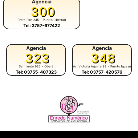
Agencia
300
Entre Ríos 345
- Puerto Libertad
Tel: 3757-677422
Agencia
Agencia
323
348
Sarmiento 935
- Oberá
Av. Victoria Aguirre 89
- Puerto Iguazú
Tel: 03755-407323
Tel: 03757-420576