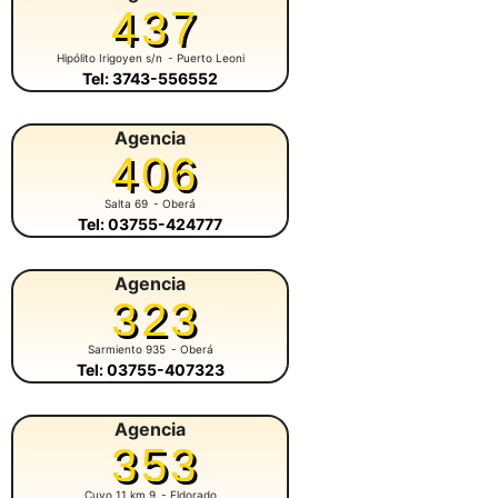
437
Hipólito Irigoyen s/n
- Puerto Leoni
Tel: 3743-556552
Agencia
406
Salta 69
- Oberá
Tel: 03755-424777
Agencia
323
Sarmiento 935
- Oberá
Tel: 03755-407323
Agencia
353
Cuyo 11 km 9
- Eldorado