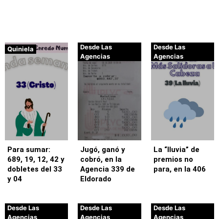
Desde Las
Desde Las
Quiniela
Agencias
Agencias
Para sumar:
Jugó, ganó y
La “lluvia” de
689, 19, 12, 42 y
cobró, en la
premios no
dobletes del 33
Agencia 339 de
para, en la 406
y 04
Eldorado
Desde Las
Desde Las
Desde Las
Agencias
Agencias
Agencias