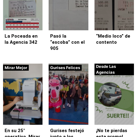
La Poceada en
Pasó la
“Medio loco” de
la Agencia 342
“escoba” con el
contento
905
Desde Las
Mirar Mejor
Gurises Felices
Agencias
En su 25°
Gurises festejó
¡No te pierdas
operativo, Mirar
junto a los
esta promo!