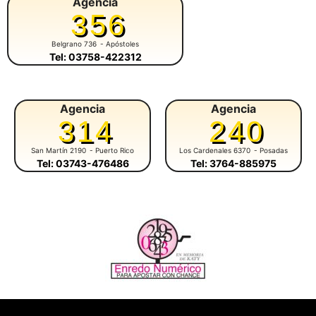
Agencia
356
Belgrano 736
- Apóstoles
Tel: 03758-422312
Agencia
Agencia
314
240
San Martín 2190
- Puerto Rico
Los Cardenales 6370
- Posadas
Tel: 03743-476486
Tel: 3764-885975