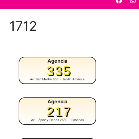
1712
Agencia
335
Av. San Martín 305
- Jardín América
Agencia
217
Av. López y Planes 2689
- Posadas