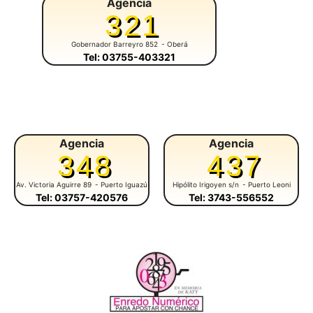
Agencia
321
Gobernador Barreyro 852
- Oberá
Tel: 03755-403321
Agencia
Agencia
348
437
Av. Victoria Aguirre 89
- Puerto Iguazú
Hipólito Irigoyen s/n
- Puerto Leoni
Tel: 03757-420576
Tel: 3743-556552