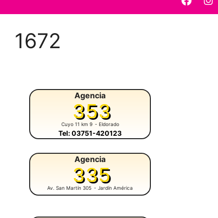
1672
Agencia
353
Cuyo 11 km 9
- Eldorado
Tel: 03751-420123
Agencia
335
Av. San Martín 305
- Jardín América