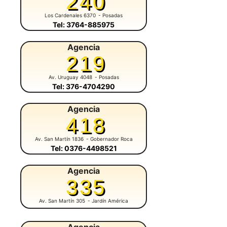
240
Los Cardenales 6370
- Posadas
Tel: 3764-885975
Agencia
219
Av. Uruguay 4048
- Posadas
Tel: 376-4704290
Agencia
418
Av. San Martín 1836
- Gobernador Roca
Tel: 0376-4498521
Agencia
335
Av. San Martín 305
- Jardín América