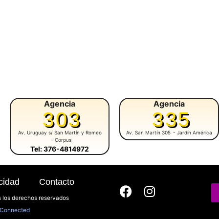
Agencia
Agencia
303
335
Av. Uruguay s/ San Martín y Romeo
Av. San Martín 305
- Jardín América
- Corpus
Tel: 376-4814972
cidad
Contacto
 los derechos reservados
Connected