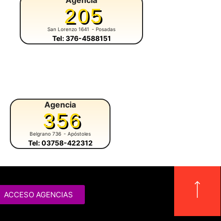
Agencia
205
San Lorenzo 1641
- Posadas
Tel: 376-4588151
Agencia
Agencia
356
424
Belgrano 736
- Apóstoles
Av. Del Té 122
- Campo Viera
Tel: 03758-422312
Tel: 3755-571234
ACCESO AGENCIAS