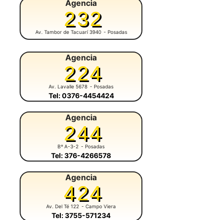
Agencia
232
Av. Tambor de Tacuarí 3940
- Posadas
Agencia
224
Av. Lavalle 5678
- Posadas
Tel: 0376-4454424
Agencia
244
Bº A-3-2
- Posadas
Tel: 376-4266578
Agencia
424
Av. Del Té 122
- Campo Viera
Tel: 3755-571234