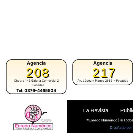
Agencia
Agencia
208
217
Chacra 149 Galería Comercial 2
Av. López y Planes 2689
- Posadas
- Posadas
Tel: 0376-4465504
La Revista
Publi
®Enredo Numérico | ©Todos
Diseñada por