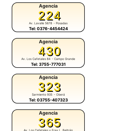
Agencia
224
Av. Lavalle 5678
- Posadas
Tel: 0376-4454424
Agencia
430
Av. Los Cafetales 84
- Campo Grande
Tel: 3755-777031
Agencia
323
Sarmiento 935
- Oberá
Tel: 03755-407323
Agencia
365
Av. Los Cafetales y Fray L. Beltrán