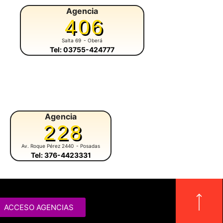
Agencia
406
Salta 69
- Oberá
Tel: 03755-424777
Agencia
Agencia
228
383
Av. Roque Pérez 2440
- Posadas
San Martín 860
- Gobernador Roca
Tel: 376-4423331
ACCESO AGENCIAS