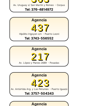
Av. Uruguay s/ San Martín y Romeo
- Corpus
Tel: 376-4814972
Agencia
437
Hipólito Irigoyen s/n
- Puerto Leoni
Tel: 3743-556552
Agencia
217
Av. López y Planes 2689
- Posadas
Agencia
423
Av. Antártida Arg. y Las Petunias
- Puerto Iguazú
Tel: 3757-504343
Agencia