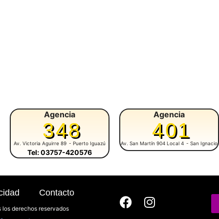
Agencia
Agencia
348
401
Av. Victoria Aguirre 89
- Puerto Iguazú
Av. San Martín 904 Local 4
- San Ignacio
Tel: 03757-420576
cidad
Contacto
 los derechos reservados