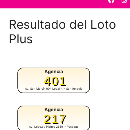
Resultado del Loto
Plus
Agencia
401
Av. San Martín 904 Local 4
- San Ignacio
Agencia
217
Av. López y Planes 2689
- Posadas