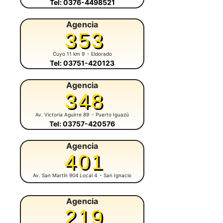
Tel: 0376-4498521
Agencia
353
Cuyo 11 km 9
- Eldorado
Tel: 03751-420123
Agencia
348
Av. Victoria Aguirre 89
- Puerto Iguazú
Tel: 03757-420576
Agencia
401
Av. San Martín 904 Local 4
- San Ignacio
Agencia
219