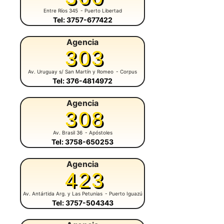
Entre Ríos 345
- Puerto Libertad
Tel: 3757-677422
Agencia
303
Av. Uruguay s/ San Martín y Romeo
- Corpus
Tel: 376-4814972
Agencia
308
Av. Brasil 36
- Apóstoles
Tel: 3758-650253
Agencia
423
Av. Antártida Arg. y Las Petunias
- Puerto Iguazú
Tel: 3757-504343