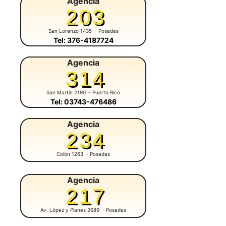
Agencia
203
San Lorenzo 1435
- Posadas
Tel: 376-4187724
Agencia
314
San Martín 2190
- Puerto Rico
Tel: 03743-476486
Agencia
234
Colón 1263
- Posadas
Agencia
217
Av. López y Planes 2689
- Posadas